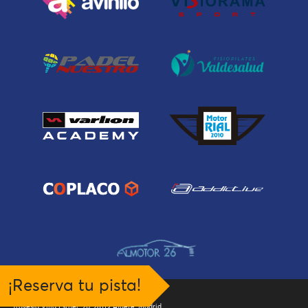
¡Reserva tu pista!
Padel Sport Home
Travesía Villa Esther, 20, 28119 Algete, Madrid